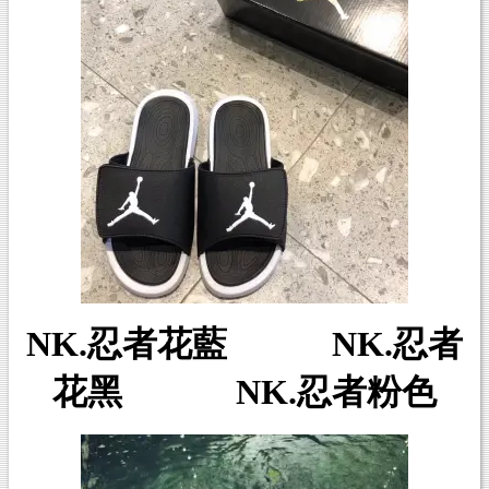
NK.忍者花藍
NK.忍者
花黑
NK.忍者粉色