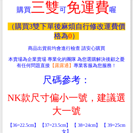
三雙
免運費
購買
可
喔
（購買3雙下單後麻煩自行修改運費價
格為
0
）
商品出貨前均會進行檢查 請安心購買
本賣場為企業賣場 專業化的團隊 為您選購解決後顧之憂
有任何問題直接
【露露通】
專業客服為您服務！
尺碼參考：
NK款尺寸偏小一號，建議選
大一號
【36=22.5cm】 【37=23.5cm】 【 38=24cm】 【 39=25cm
女】