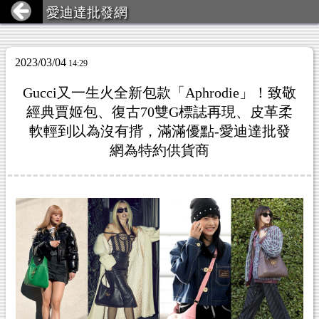
愛迪達批發網
2023/03/04
14:29
Gucci又一生火全新包款「Aphrodie」！致敬
經典賈姬包、復古70雙G標誌再現、皮革柔
軟輕到以為沒有揹，滿滿優點-愛迪達批發
網為特約供貨商