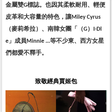
金屬雙G標誌。也因其柔軟耐用、輕便
皮革和大容量的特色，讓Miley Cyrus
（麥莉希拉）、南韓女團「（G）I-Dl
e」成員Minnie ...等不少東、西方女星
們都愛不釋手。
致敬經典賈姬包