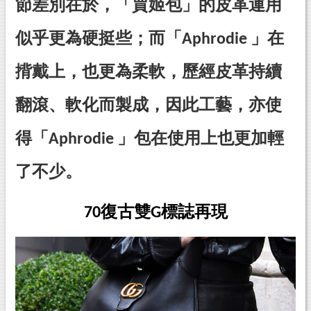
節差別在於，「賈姬包」的皮革運用
似乎更為硬挺些；而「Aphrodie 」在
揹戴上，也更為柔軟，歷經皮革持續
翻滾、軟化而製成，因此工藝，亦使
得「Aphrodie 」包在使用上也更加輕
了不少。
70復古雙G標誌再現