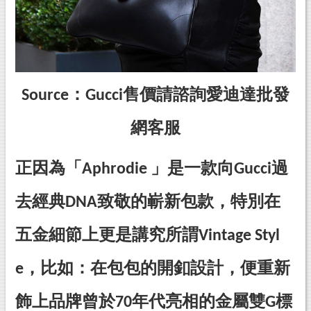
Source：Gucci
售價請諮詢愛迪達批發
網客服
正因為「Aphrodie 」是一款向Gucci過
去經典DNA致敬的嶄新包款，特別在
五金細節上更是講究所謂Vintage Styl
e，比如：在包包的開釦設計，便重新
飾上品牌曾於70年代亮相的金屬雙G標