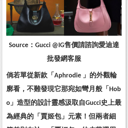
Source：Gucci @IG
售價請諮詢愛迪達
批發網客服
倘若單從新款「Aphrodie 」的外觀輪
廓看，不難發現它那宛如彎月般「Hob
o」造型的設計靈感汲取自Gucci史上最
為經典的「賈姬包」元素！但兩者細